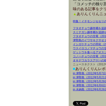
「コメッチの独り言
味のある記事をク
▲
ありんくりんニュ
特集！イチモンジセセリの
フタオチョウ越冬蛹を追跡せ
スミナガシ越冬蛹を追跡せよ
フタオチョウの交尾（201
津堅島のイワサキクサゼミ（
イシガケチョウの羽化（20
ウスイロコノマチョウの交尾
ゲットウを食べるアオスジア
コノハチョウの交尾（201
オキナワカラスアゲハの
ニュースネクスト（201
■
ありんくりんレポー
in 津堅島（2012年5月7
in 津堅島（2012年5月2
in 津堅島（2012年5月2
in 津堅島（2012年6月6
in 水納島（2012年6月2