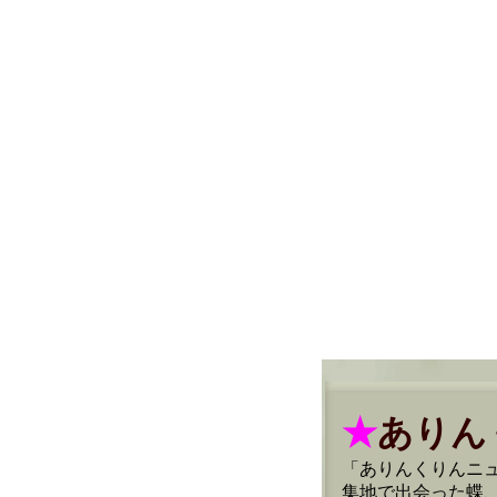
★
ありん
「ありんくりんニ
集地で出会った蝶