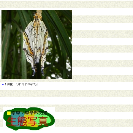
▲
♀羽化
5月13日10時22分