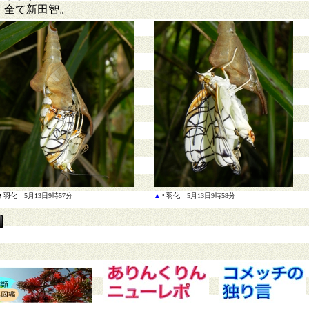
、全て新田智。
♀羽化
5月13日9時57分
▲
♀羽化
5月13日9時58分