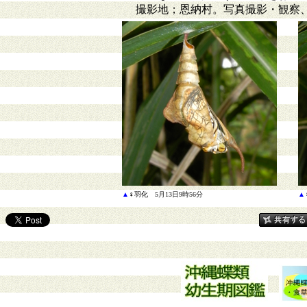
撮影地；恩納村。写真撮影・観察
▲
♀羽化
5月13日9時56分
▲