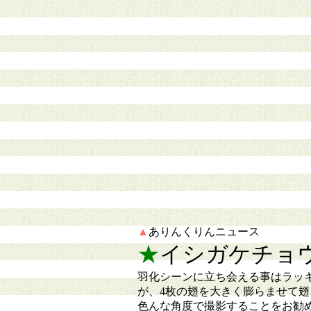
▲
ありんくりんニュース
★
イシガケチョウの
羽化シーンに立ち会える事はラッ
が、4枚の翅を大きく膨らませて
色んな角度で撮影することをお勧