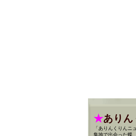
★
ありん
「ありんくりんニ
集地で出会った蝶