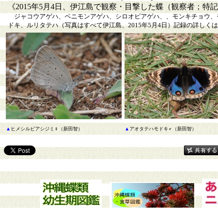
《2015年5月4日、伊江島で観察・目撃した蝶（観察者；特
ジャコウアゲハ、ベニモンアゲハ、シロオビアゲハ、、モンキチョウ、
ドキ、ルリタテハ（写真はすべて伊江島、2015年5月4日）記録の詳しくは
▲
ヒメシルビアシジミ♀（新田智）
▲
アオタテハモドキ♂（新田智）