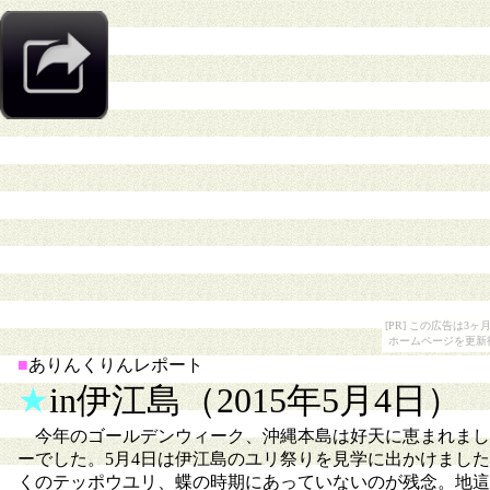
[PR] この広告は
ホームページを更新
■
ありんくりんレポート
★
in伊江島（2015年5月4日）
今年のゴールデンウィーク、沖縄本島は好天に恵まれまし
ーでした。5月4日は伊江島のユリ祭りを見学に出かけまし
くのテッポウユリ、蝶の時期にあっていないのが残念。地這