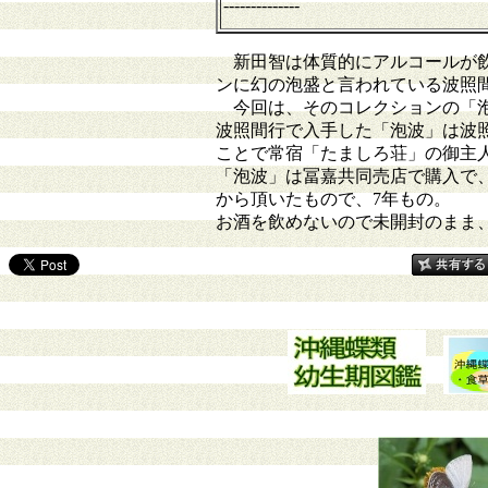
--------------
新田智は体質的にアルコールが飲
ンに幻の泡盛と言われている波照間の
今回は、そのコレクションの「泡波
波照間行で入手した「泡波」は波照
ことで常宿「たましろ荘」の御主人
「泡波」は冨嘉共同売店で購入で、
から頂いたもので、7年もの。
お酒を飲めないので未開封のまま