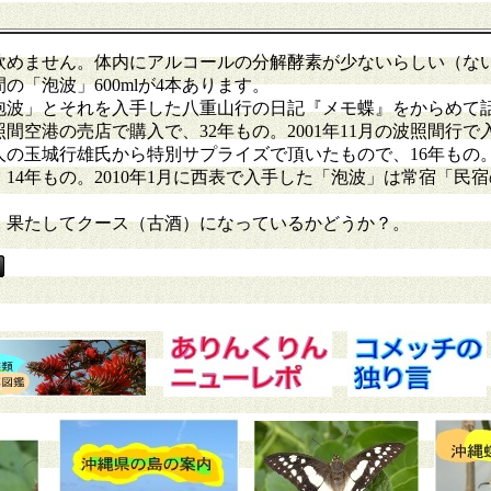
めません。体内にアルコールの分解酵素が少ないらしい（な
「泡波」600mlが4本あります。
」とそれを入手した八重山行の日記『メモ蝶』をからめて話を
間空港の売店で購入で、32年もの。2001年11月の波照間行
の玉城行雄氏から特別サプライズで頂いたもので、16年もの。2
14年もの。2010年1月に西表で入手した「泡波」は常宿「民
、果たしてクース（古酒）になっているかどうか？。