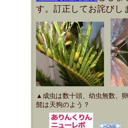
す。訂正してお詫びし
▲成虫は数十頭、幼虫無数、卵無
髭は天狗のよう？