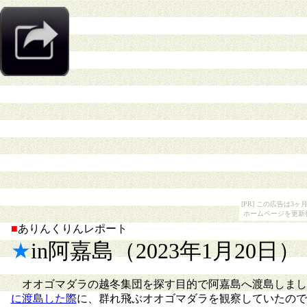
[PR] この広告は
ホームページを更新
■
ありんくりんレポート
★
in阿嘉島（2023年1月20日）
オオゴマダラの越冬集団を探す目的で阿嘉島へ渡島しまし
に渡島した際
に、群れ飛ぶオオゴマダラを観察していたので