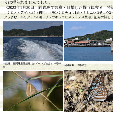
りは得られませんでした。
《2023年1月20日、阿嘉島で観察・目撃した蝶（観察者；
シロオビアゲハ1頭（初見）・モンシロチョウ1頭・ナミエシロチョウ2♂
ダラ多数・ルリタテハ1頭・リュウキュウヒメジャノメ数頭。
記録の詳し
▲
航線 座間味港沖航線（クイーンざまみ）10時05
▲
阿嘉港 10時08分
分