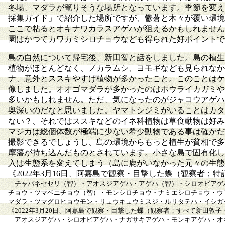
冬場、マダラが篭りそうな場所となっています。季節を変え
採集ガイド」で紹介した場所ですが、鬱蒼と木々が覆い環境
ここで粘るとオキナワカラスアゲハが狙えるかもしれません
園はかつてカワカミシロチョウなども得られた好ポイントで
島の自然について帰宅後、新田智と話をしました。島の植生
植物がほとんどなく、ノカラムシ、ヨモギなども見られなか
ナ、意外とススキやすげ植物が多かったこと。このことはケ
像しました。オオゴマダラが多かったのはホウライカガミや
多いかもしれません。ただ、気になったのがジャコウアゲハ
奥深いのだなと思いました。ヤマトシジミがいることはカタ
ない？、それではススキなどのイネ科植物は草食動物は好み
マジカは総個体数が極端に少ない希少動物である事は確かだ
撮影できるでしょうし、島の環境からもっと植生が貧相で多
摩藩が持ち込んだものとされています。小さな島で固有化し
入は生態系を変えてしまう（島に鹿がいなかった元々の生態
《2022年3月16日、阿嘉島で観察・目撃した蝶（観察者；
チャバネセセリ（智）・アオスジアゲハ・アゲハ（智）・シロオビアゲ
チョウ・ツマベニチョウ（智）・モンシロチョウ・ナミエシロチョウ・ウ
マダラ・ツマグロヒョウモン・リュウキュウミスジ・ルリタテハ・イシガ
《2022年3月20日、阿嘉島で観察・目撃した蝶（観察者；すべて新田敦
アオスジアゲハ・シロオビアゲハ・ナガサキアゲハ・モンキアゲハ・オ