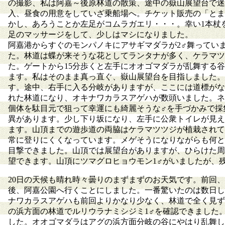
の撮影、私は阿嘉～後原林道の散策、途中の嶽山展望台で迷
入、昼食の用意をしていざ乗船場へ。チケット販売の「とま
かし、あろうことか左足がコムラガエリ・・・。幸い1本杖
足のマッサージをして、少しはマシになりました。
阿嘉港からすぐのモンパノキにアサギマダラが2♂舞ってい
た。林道は蝶が来そうな花としてランタナが多く、ケラマツ
た。ゲートから15分歩くと左手にオオゴマダラが乱舞する
ます。私はそのまま真っ直ぐ、嶽山展望台を目指しました。
す。途中、右手に入る分岐がありますが、ここには道標がな
れた林道になり、オキナワカラスアゲハが数頭いました。ネ
個体を駄目元で狙って幸運にも綺麗そうな♂を手づかみで採
異があります。少し下り坂になり、左手に公衆トイレが見え
ます。山頂までの遊歩道の両脇はケラマツツジが植栽されて
常に登りにくくなっています。メゲそうになりながらも何と
目撃できました。山頂では展望台がありますが、ひらけた周
望できます。山頂にツマグロヒョウモン1♂がいましたが、
20日の天候も晴れ時々曇りのまずまずのお天気です。前回
後、阿嘉公園へ行くことにしました。一番驚いたのは数日し
ナワカラスアゲハも前回よりかなり少なく、林道で全く見ず
の浜方面の林道でルリウラナミシジミ1♂を確認できました。
した。オオゴマダラはアグの浜方面分岐の谷にやはり乱舞し