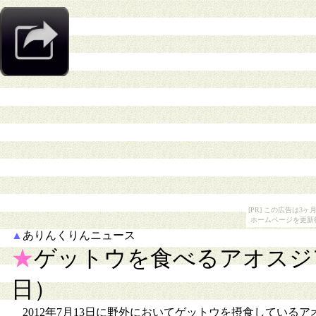
[PR] この広告は
ホームページを更新
▲
ありんくりんニュース
★
ゲットウを食べるアオスジアゲ
日）
2012年7月13日に野外においてゲットウを摂食している