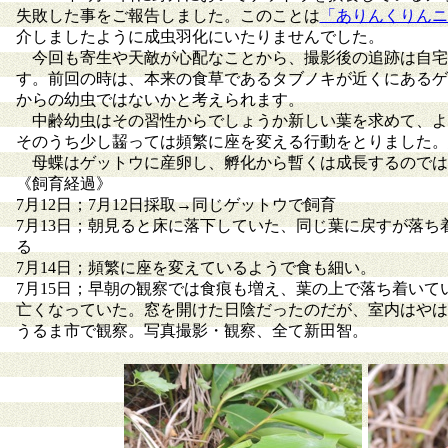
失敗した事をご報告しました。このことは
「ありんくりんニ
介しましたように成虫羽化にいたりませんでした。
今回も寄生や天敵が心配なことから、撮影後の追跡は自宅
す。前回の時は、本来の食草であるタブノキが近くにあるゲ
からの幼虫ではないかと考えられます。
中齢幼虫はその習性からでしょうか新しい葉を求めて、よ
そのうち少し齧っては頻繁に座を変える行動をとりました。
母蝶はゲットウに産卵し、孵化から暫くは成長するのでは
《飼育経過》
7月12日；7月12日採取→同じゲットウで飼育
7月13日；朝見ると床に落下していた、同じ葉に戻すが落
る
7月14日；頻繁に座を変えているようで食も細い。
7月15日；早朝の観察では食痕も増え、葉の上で落ち着いて
亡くなっていた。窓を開けた日陰だったのだが、室内はやは
うるま市で観察。写真撮影・観察、全て新田智。