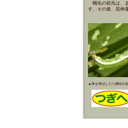
蛹化の前兆は、
す。その後、屈伸
▲体を伸ばしたら蛹化の始