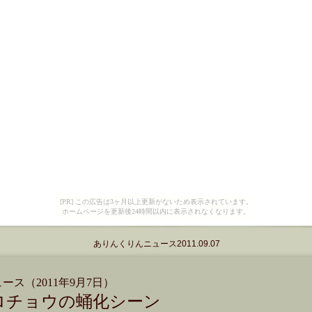
[PR] この広告は3ヶ月以上更新がないため表示されています。
ホームページを更新後24時間以内に表示されなくなります。
ありんくりんニュース2011.09.07
ス（2011年9月7日）
ロチョウの蛹化シーン