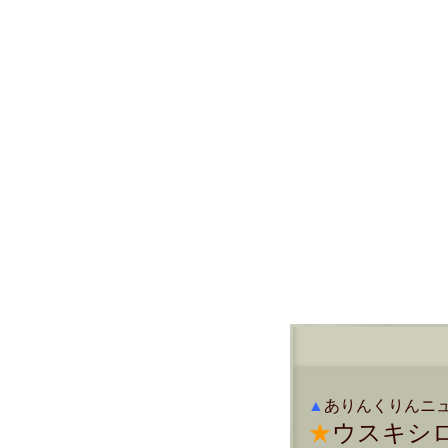
▲
ありんくりんニュー
★
ウスキシ