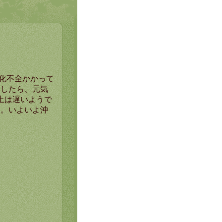
化不全かかって
をしたら、元気
上は遅いようで
す。いよいよ沖