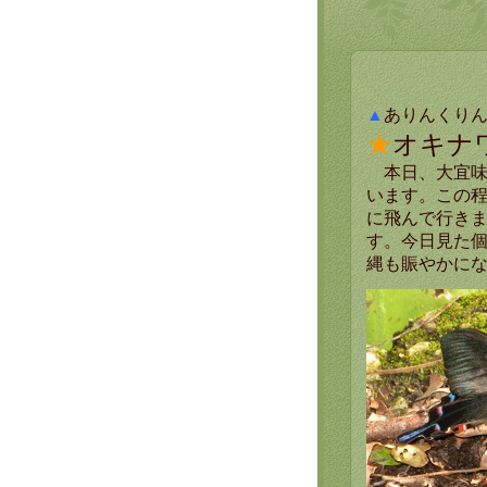
▲
ありんくり
★
オキナワ
本日、大宜味
います。この
に飛んで行きま
す。今日見た
縄も賑やかに