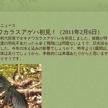
んニュース
カラスアゲハ初見！（2011年2月6日）
村六田原でオキナワカラスアゲハ♂を初見しました
。後翅が羽
程度の羽化不全だったら全く飛翔には問題ないようで、日光浴
した。今年の冷え込みの影響でしょうか？。昨年より1週間以
個体は走りでしょうから、本格的には来週あたりからと思いま
なりそうです。