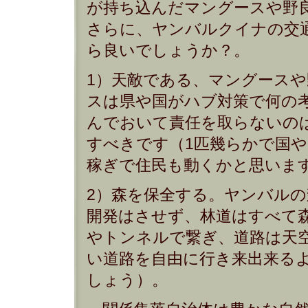
が持ち込んだマングースや野
さらに、ヤンバルクイナの交
ら良いでしょうか？。
1）天敵である、マングース
スは県や国がハブ対策で何の
んでおいて責任を取らないの
すべきです（1匹幾らかで国
稼ぎで住民も動くかと思いま
2）森を保全する。ヤンバル
開発はさせず、林道はすべて
やトンネルで繋ぎ、道路は天
い道路を自由に行き来出来る
しょう）。