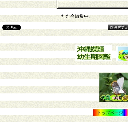
--------------
ただ今編集中。