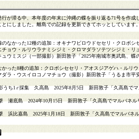
発行が滞る中、本年度の年末に沖縄の蝶を振り返る71号を作成
ことにしました。離島での記録を更新できてホッとしています
のなかった12種の追加：オキナワビロウドセセリ・クロボシ
ニチョウ・ルリウラナミシジミ・クロマダラソテツシジミ・リ
ュウミスジ（一部撮影）新田敦子「2025年南城市奥武島、蝶の
かった8種の追加：クロボシセセリ・アオスジアゲハ・ルリウ
マダラ・ウスイロコノマチョウ（撮影）新田敦子「うるま市平
うち1♂採集 久高島 2025年8月5日 新田敦子「久高島で
 瀬底島 2024年10月15日 新田敦子「久高島でマルバネ
 浜比嘉島 2025年1月18日 新田敦子「久高島でマルバネ