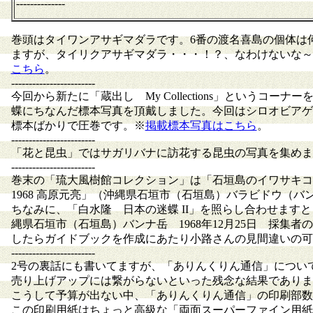
--------------
巻頭はタイワンアサギマダラです。6番の渡名喜島の個体は
ますが、タイリクアサギマダラ・・・！？、なわけないな～
こちら
。
------------------------
今回から新たに「蔵出し My Collections」という
蝶にちなんだ標本写真を頂戴しました。今回はシロオビアゲハ C
標本ばかりで圧巻です。※
掲載標本写真はこちら
。
------------------------
「花と昆虫」ではサガリバナに訪花する昆虫の写真を集めま
------------------------
巻末の「琉大風樹館コレクション」は「石垣島のイワサキコノハ♂」ラ
1968 高原元亮」（沖縄県石垣市（石垣島）バラビドウ（バン
ちなみに、「白水隆 日本の迷蝶 II」を照らし合わせますと
縄県石垣市（石垣島）バンナ岳 1968年12月25日 採
したらガイドブックを作成にあたり小路さんの見間違いの可
------------------------
2号の裏話にも書いてますが、「ありんくりん通信」につい
売り上げアップには繋がらないといった残念な結果でありま
こうして予算が出ない中、「ありんくりん通信」の印刷部数
この印刷用紙はちょっと高級な「両面スーパーファイン用紙標