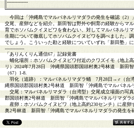
--------------
今回は「沖縄島でマルバネルリマダラの発生を確認（2）
交尾、産卵などを紹介。新田智は野外や飼育の経験からマル
育でホソバムクイヌビワを食わない、対してマルバネルリマ
生期について徹底してホソバムクイヌビワを調べました。調
でしょう。こういった勘と経験についていずれ「新田塾」に
-------------
「ありんくりん通信67」記録覚書
蛹化場所：ホソバムクイヌビワ付近のクワズイモ（地上高約
リ）2024年7月28日 沖縄県国頭郡国頭村奥2号林道 新
（67）1-8.
羽化（追跡）：マルバネルリマダラ蛹 7月28日→♂（台湾型
縄県国頭郡国頭村奥2号林道 新田智「沖縄島でマルバネルリマ
交尾：マルバネルリマダラ（台湾型）交尾成立場面の写真（←
郡国頭村奥2号林道 新田智「沖縄島でマルバネルリマダラの発
産卵：ホソバムクイヌビワ（地上高約230センチ）に産卵す
奥2号林道 新田智「沖縄島でマルバネルリマダラの発生を確認