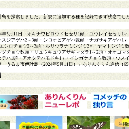
島を探索しました。新規に追加する種を記録できず残念でし
4年5月11日 オキナワビロウドセセリ1頭・ユウレイセセリ1♂
オスジアゲハ2～3頭・シロオビアゲハ数頭・ナガサキアゲハ1♀
ミエシロチョウ2～3頭・ルリウラナミシジミ2♀・ヤマトシジミ
グチョウ数頭・リュウキュウアサギマダラ1～2頭・オオゴマダ
タテハ1頭・アオタテハモドキ1♀・イシガケチョウ数頭・ウスイ
るま市伊計島（2024年5月11日）」ありんくりん通信（65）1