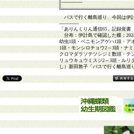
--------------
バスで行く離島巡り、今回は伊計
-------------
「ありんくりん通信65」記録覚書
分布：伊計島で確認した蝶；202
幼虫1頭・ベニモンアゲハ1頭・ア
1頭・モンシロチョウ2～3頭・ナ
クロマダラソテツシジミ数頭・テン
リュウキュウミスジ2～3頭・ルリ
し）新田敦子「バスで行く離島巡り う