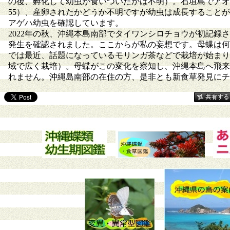
の後、孵化して幼虫が食いついたかは不明）。石垣島でアオ
55）、産卵されたかどうか不明ですが幼虫は成長すること
アゲハ幼虫を確認しています。
2022年の秋、沖縄本島南部でタイワンシロチョウが初記録
発生を確認されました。ここからが私の妄想です。母蝶は何
では最近、話題になっているモリンガ茶などで栽培が始まり
域で広く栽培）。母蝶がこの変化を察知し、沖縄本島へ飛来
れません。沖縄島南部の在住の方、是非とも新食草発見にチ