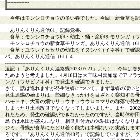
--------------
今年はモンシロチョウの多い春でした。今回、新食草を記
----------------
「ありんくりん通信61」記録覚書.
食草；モンシロチョウ卵・幼虫・蛹・産卵をモリンガ（ワサビ
「モンシロチョウの新食草モリンガ」ありんくりん通信（61）1
食草；ユウレイセセリの幼虫をイヌシバ（イネ科）で確認 
バ」ありんくりん通信（61）4
-----------------------
追記（「ありんくりん連絡蝶2023.05.21」より）；今
ためようと考えました。4月18日は大宜味村喜如嘉でアブ
ンガ（ワサビノキ科）で発生を確認できました。
さて、話は逸れますが発生迷蝶について。まず母蝶の凄いと
発生迷蝶の始まりは、些細なきっかけを目ざとく察知する母
ハモドキ、大富の畑でリュウキュウウロコマリの群落で発生
しまったり土地改良でなくなってしまいました。また、20
れたため、発生の確認ができなかったのですが、当時休耕田
島では水田が盛んになり、相良川付近の休耕田はなくなりま
ジミ、母蝶が食草にたどり着く能力は半端ないと実感します
ろです。『ありんくりん通信48号』で記録していますが、