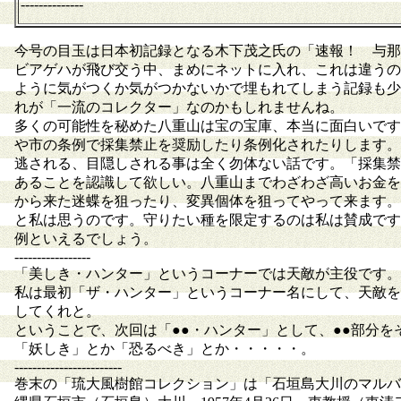
--------------
今号の目玉は日本初記録となる木下茂之氏の「速報！ 与那
ビアゲハが飛び交う中、まめにネットに入れ、これは違うの
ように気がつくか気がつかないかで埋もれてしまう記録も少
れが「一流のコレクター」なのかもしれませんね。
多くの可能性を秘めた八重山は宝の宝庫、本当に面白いです
や市の条例で採集禁止を奨励したり条例化されたりします。
逃される、目隠しされる事は全く勿体ない話です。「採集禁
あることを認識して欲しい。八重山までわざわざ高いお金を
から来た迷蝶を狙ったり、変異個体を狙ってやって来ます。
と私は思うのです。守りたい種を限定するのは私は賛成です
例といえるでしょう。
-----------------
「美しき・ハンター」というコーナーでは天敵が主役です。
私は最初「ザ・ハンター」というコーナー名にして、天敵を
してくれと。
ということで、次回は「●●・ハンター」として、●●部分
「妖しき」とか「恐るべき」とか・・・・・。
------------------------
巻末の「琉大風樹館コレクション」は「石垣島大川のマルバネルリマダラ♀」