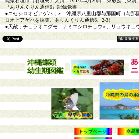
縄県石垣市（石垣島）大川 1957年4月26日 東教授（東
『ありんくりん通信6』記録覚書
●ニセシロオビアゲハ；♂ 沖縄県八重山郡与那国町（与那国
ロオビアゲハを採集、ありんくりん通信6、2-3）
●天敵；チュラオニグモ、ナミエシロチョウ♂、リュウキュ