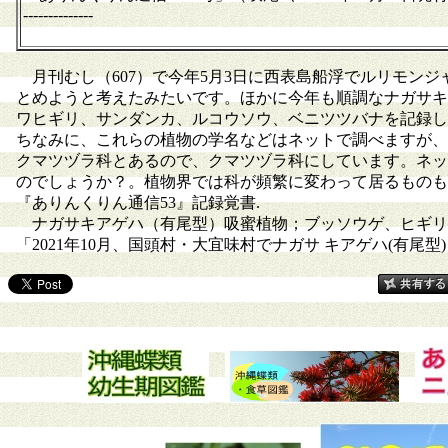
--------------
月刊むし（607）で今年5月3日に西表島船浮でルリモンジ
とめようと考えたみたいです。ほかに今年も順調なナガサキ
ワヒギリ、サンダンカ、ルコウソウ、ベニツツバナを記録し
ちなみに、これらの植物の学名などはネットで調べますが、
クマツヅラ科とあるので、クマツヅラ科にしています。ネッ
のでしょうか？。植物界では科が頻繁に変わって居るものも
『ありんくりん通信53』記録覚書.
ナガサキアゲハ（有尾型）吸蜜植物；ブッソウゲ、ヒギリ
「2021年10月、国頭村・大宜味村でナガサ キアゲハ(有尾型)