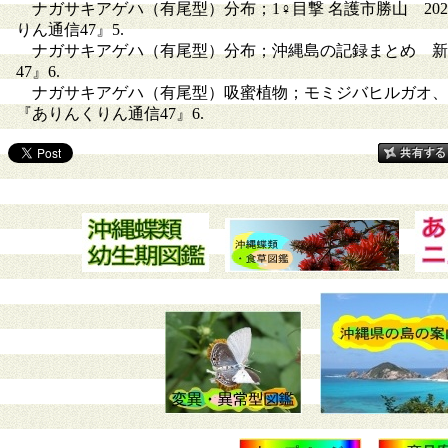
ナガサキアゲハ（有尾型）分布；1♀目撃 名護市勝山 20
りん通信47』5.
ナガサキアゲハ（有尾型）分布；沖縄島の記録まとめ 新
47』6.
ナガサキアゲハ（有尾型）吸蜜植物；モミジバヒルガオ、
『ありんくりん通信47』6.