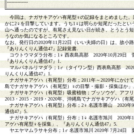
--------------
今回は、ナガサキアゲハ有尾型♀の記録をまとめました。新
かに2♀を目撃しています。うち1♀は明らか短尾だったと
山へ通ったのですが、有尾さえ見ない日が続き、とうとう短
うなのか気になるところです。
なお、発行日の2020年11月22日（いい夫婦の日）は、故
『ありんくりん通信47』記録覚書.
コウトウマダラ分布；1♀ 西表島高那 2020年10月29
『ありんくりん通信47』1.
マルバネルリマダラ；1♂（タイワン型）西表島高那 202
りんくりん通信47』1.
ナガサキアゲハ（有尾型）分布；2011年～2020年にかけて沖縄
島でナガサキアゲハ（有尾型）♀の目撃・撮影・採集ほか」、『
ナガサキアゲハ（有尾型）吸蜜植物；ブッソウゲ、アフリカ
2013・2015・2019・2020年、沖縄島でナガサキアゲハ
ナガサキアゲハ（有尾型）分布；2♀ 名護市勝山 2020
通信47』5.
ナガサキアゲハ（有尾型）分布；1♀ 名護市旭川 2020年10
アゲハ有尾型♀を採集」、『ありんくりん通信47』5.
ヤエヤマムラサキ分布；1♂ 名護市旭川 2020年 7月24