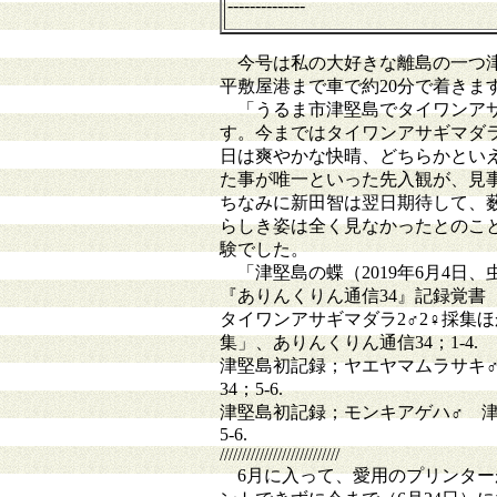
--------------
今号は私の大好きな離島の一つ津
平敷屋港まで車で約20分で着きま
「うるま市津堅島でタイワンアサ
す。今まではタイワンアサギマダ
日は爽やかな快晴、どちらかとい
た事が唯一といった先入観が、見
ちなみに新田智は翌日期待して、
らしき姿は全く見なかったとのこ
験でした。
「津堅島の蝶（2019年6月4日
『ありんくりん通信34』記録覚書
タイワンアサギマダラ2♂2♀採集ほ
集」、ありんくりん通信34；1-4.
津堅島初記録；ヤエヤマムラサキ♂ 
34；5-6.
津堅島初記録；モンキアゲハ♂ 津堅
5-6.
///////////////////////////
6月に入って、愛用のプリンター