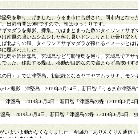
堅島を取り上げました。うるま市に合併され、同市内となっ
す。出港時間は9時ですので、朝はゆっくりです。
ギマダラを撮影、採集」ではまとまった数のタイワンアサギ
ラは南風の強いムシムシした蒸し暑いドンよりとした曇り空と
えば北よりの風、タイワンアサギマダラが採れるイメージとは
事に覆されました。
薮地島や浜比嘉島、宮城島など与勝諸島を巡り、宮城島でアサギ
とでした。移動する蝶は、移動が目的なので留まらず島抜けす
、虫の日）」では津堅島、初記録となるヤエヤマムラサキ、モン
か1♂撮影 津堅島 2019年5月24日、新田智「うるま市津
津堅島 2019年6月4日、新田智「津堅島の蝶（2019年6月
島 2019年6月4日、新田智「津堅島の蝶（2019年6月4日、
がいよいよ動かなくなりました。今回の「ありんくりん通信」の