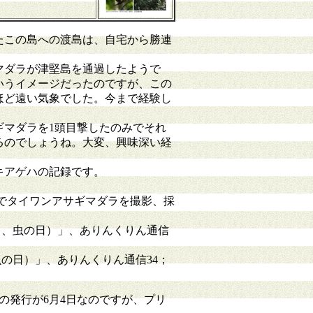
たこの島への渡島は、自宅から勝連
マダラが津堅島を通過したようで
いうイメージだったのですが、この
ほど遠い気象でした。今まで経験し
マダラを1頭目撃したのみでそれ
るのでしょうね。大変、興味深い経
キアゲハの記録です。
堅島でタイワンアサギマダラを撮影、採
4日、虫の日）」、ありんくりん通信
虫の日）」、ありんくりん通信34；
発行が6月4日なのですが、プリ