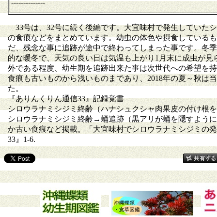
--------------
33号は、32号に続く後編です。大宜味村で発生していた
の食痕などをまとめています。幼虫の体色や摂食しているも
だ、残念な事に追跡が途中で終わってしまった事です。冬季
的な暖冬で、天気の良い日は気温も上がり1月末に成虫が見
外である程度、幼生期を追跡出来た事は次世代への希望を持
食痕も古いものから浅いものまであり、2018年の夏～秋
た。
『ありんくりん通信33』記録覚書
シロウラナミシジミ終齢（ハナシュクシャ肉果皮の付け根を摂
シロウラナミシジミ終齢→蛹追跡（黒アリが蛹を隠すようにゴ
か古い食痕など掲載。「大宜味村でシロウラナミシジミの発生を
33』1-6.