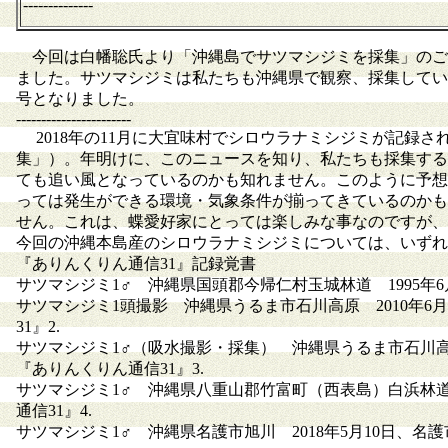
--------------
今回は白幡聡氏より「沖縄島でサツマシジミを採集」のご
ました。サツマシジミは私たちも沖縄県で観察、採集してい
号となりました。
-----------------------
2018年の11月に大宜味村でシロウラナミシジミが記録さ
集」）。年明けに、このニュースを知り、私たちも採集する
ても追い風となっているのかも知れません。このように予想
っては発生ができる環境・気象条件が揃ってきているのかも
せん。これは、蝶愛好家にとっては楽しみな事なのですが、
今回の沖縄本島産のシロウラナミシジミについては、いずれ
『ありんくりん通信31』記録覚書
サツマシジミ1♂ 沖縄県国頭郡今帰仁村玉城林道 1995年6
サツマシジミ1頭撮影 沖縄県うるま市石川高原 2010年
31』2.
サツマシジミ1♂（吸水撮影・採集） 沖縄県うるま市石川高原
『ありんくりん通信31』3.
サツマシジミ1♂ 沖縄県八重山郡竹富町（西表島）白浜林道
通信31』4.
サツマシジミ1♂ 沖縄県名護市旭川 2018年5月10日、名