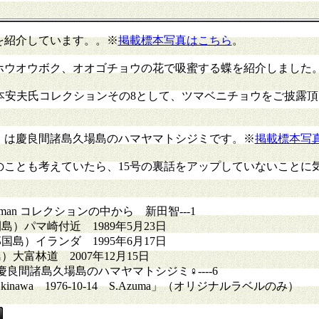
を紹介しています。。※
掲載標本写真はこちら
。
ホウオウボク、オオゴチョウの花で吸蜜する蝶を紹介しました
s」では杉本安夫氏コレクションその8として、ツマベニチョウをご披露
」は慶良間諸島久場島のハマヤマトシジミです。※
掲載標本写
のことも考えていたら、15号の裏話をアップしていないことに
lzeman コレクションの中から 新田智---1
）パマ崎付近 1989年5月23日
島）イランダ 1995年6月17日
大富林道 2007年12月15日
良間諸島久場島のハマヤマトシジミ♀----6
inawa 1976-10-14 S.Azuma」（オリジナルラベルのみ）