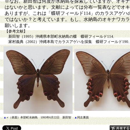
※なお、新田智は何度か水納島を探索していますが、オキナ
はないかと思います。文献によっては分布一覧表などでオキ
ありますが、これは「蝶研フィールド114」のカラスアゲ
ではないか？と考えています。もし、水納島のオキナワカラ
願いします。
【参考文献】
新田智（1995）沖縄県本部町水納島の蝶 蝶研フィールド114.
家村義典（2002）沖縄本島でカラスアゲハを採集 蝶研フィールド190.
▲
♂（表面）本部町水納島 1993年6月22日 新田智
▲
同左裏面