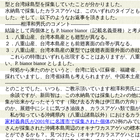
型と台湾緑島型を採集していたことが分かりました。
水納島で採集したカラスアゲハは、このいずれのタイプとも
した。そして、以下のようなお返事を頂きました。
----------相澤和男氏のコメント------------
結論として両個体とも P. bianor bianor（記載名義亜種）と
１．八重山産、台湾本島産とも翅型が異なる。
２．八重山産、台湾本島産とも前翅裏面の白帯が異なる。
３．八重山産、台湾本島産の夏型では後翅表面亜外面の赤紋
これらの特徴はいずれも出現することはありますが、八重
い、P. bianor bianor としました。
何処から来たのかというと、台湾に近い江蘇省、福建省、
採れていますし、台湾省緑島も考えられますが、中国本土産
-----------------------------------------------
とのことでした。いつも、ご教示頂いています相澤和男氏に
余談ですが、新田智は、この水納島では採集した2♂の他に
集が出来かなったそうです（飛び去る方角は伊江島の方向）
のか、展翅中にシミに気づき油抜き、カラスアゲハ類で脂が
私が知っている沖縄県内（八重山諸島以外）におけるカラスアゲ
家村義典氏が2001年に名護市で採集された個体
の2例のみで
さんが採集された沖縄本島周辺のオキナワカスアゲハの標本
とができるかも？。見つけたら（オキナワカラスアゲハとは