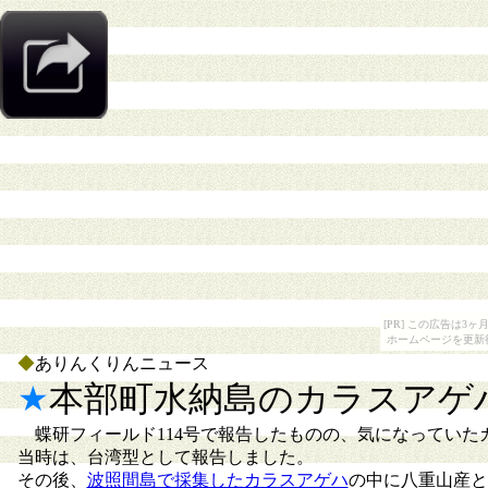
[PR] この広告は
ホームページを更新
◆
ありんくりんニュース
★
本部町水納島のカラスアゲ
蝶研フィールド114号で報告したものの、気になっていた
当時は、台湾型として報告しました。
その後、
波照間島で採集したカラスアゲハ
の中に八重山産と