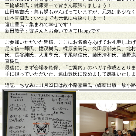
三輪成雄氏：健康第一で皆さん頑張りましょう！
山田亀吉氏：鳥も蝶もがんばっていますが、元気は多少なく
山本直樹氏：いつまでも元気に虫採りしよー！
遠山豊氏：集まれて幸せです！
新田敦子：皆さんとお会いできてHappyです
ご参加いただいた皆様、ここにお名前をあげてお礼申し上げ
足立信一郎氏、憶茂樹氏、櫟原俊嗣氏、久田原郁夫氏、北村
氏、長谷純氏、人見亨氏、平尾頼信氏、藤田清和氏、藤野康
直樹氏
最後に、まず会場を確保、「ご案内」のハガキ作成ととりま
手に担っていただいた、遠山豊氏に改めまして感謝いたしま
追記：ちなみに11月22日は故小路嘉幸氏（蝶研出版・故小