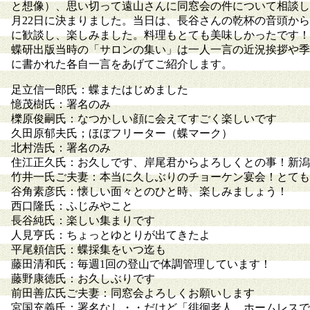
と想像）、思い切って遠山さんに同窓会の件について相談し
月22日に決まりました。当日は、長谷さんの乾杯の音頭か
に歓談し、楽しみました。料理もとても美味しかったです！
蝶研出版当時の「サロンの集い」は一人一言の近況挨拶や季
に書かれた各自一言をあげてご紹介します。
足立信一郎氏：蝶またはじめました
憶茂樹氏：署名のみ
櫟原俊嗣氏：なつかしい顔に会えてすごく楽しいです
久田原郁夫氏；ほぼフリーター（蝶マーク）
北村浩氏：署名のみ
住江正久氏：お久しです、岸尾君からよろしくとの事！新潟
竹井一氏ご夫妻：本当に久しぶりのチョーケン宴会！とても
谷角素彦氏：懐しい面々とのひと時、楽しみましょう！
西口隆氏：ふじみやこと
長谷純氏：楽しい集まりです
人見亨氏：ちょっとゆとりが出てきたよ
平尾頼信氏：蝶採集をいつ迄も
藤田清和氏：毎週1回の登山で体調管理しています！
藤野康徳氏：お久しぶりです
前田善広氏ご夫妻：同窓会よろしくお願いします
宮国充義氏：署名なし・・だけど「徘徊老人、ホームレスで