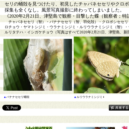
セリの蛹殻を見つけたり、初見したチャバネセセリやクロボ
採集も全くなし。風景写真撮影に終わってしまいました。
《2020年2月21日、津堅島で観察・目撃した蝶（観察者；
チャバネセセリ（智）・バナナセセリ（智、羽化殻）・クロボシセセリ
ロチョウ・ヤマトシジミ・ウラナミシジミ・ルリウラナミシジミ（智）・
ルリタテハ・イシガケチョウ（写真はすべて2020年2月21日、津堅島、
▲
バナナセセリ蛹殻
▲
ルリウラナミシジミ♀