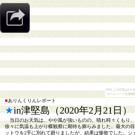
[PR] この広告は
ホームページを更新
■
ありんくりんレポート
★
in津堅島（2020年2月21日）
当日のお天気は、やや風が強いものの、晴れ時々くもり、絶
徐々に気温も上がり蝶観察に期待も膨らみました。最大の目
ットウを2手に別れて廻りましたが、結果は惨敗でした。シ