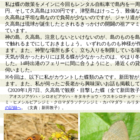
私は蝶の散策をメインに今回もレンタル自転車で島内を一周し
円、そして久高島は1020円です。津堅島はけっこう、難
久高島は平坦な島なので負荷が少ないのですが、ジャリ道が
久高島は琉球が誕生したとされるきっかけの開闢の祖アマミ
ています。
神の島、久高島。注意しないといけないのが、島のものを島
で触れるまでにしておきましょう。 いずれのものも神様が
ます。また、神聖な場所も多く、立ち入りを制限している場
天気が良かったわりには見る蝶が少なかったのは、やはり冬
した。14時出港のフェリーに間に合うようにと、港近くの
伺いました。
※今回は、以下に私がカウントした蝶類のみです。新田智が
ます。また、私が伺ったご長老から興味深いお話も掲載して
《2020年1月7日、久高島で観察・目撃した蝶（全て新田敦
アオスジアゲハ・シロオビアゲハ・キタキチョウ・ウスキシロチョウ・
ミ・ヒメシルビアシジミ・クロマダラソテツシジミ・カバマダラ・ルリタテ
の記録へ
。（文責；新田敦子）。