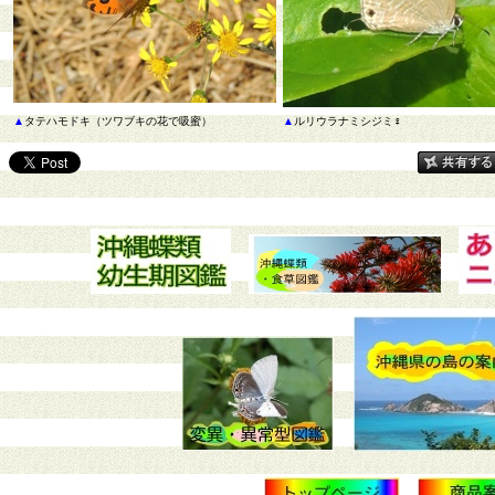
▲
タテハモドキ（ツワブキの花で吸蜜）
▲
ルリウラナミシジミ♀