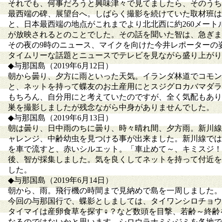
それでも、何事だろうと興味津々で見てましたら、そのうち
最西端の碑、展望台へ。しばらく撮影を続けていた取材班は
と、日本最西端の地点がこれまでより北北西に約260メー
が放映されるとのことでした。その話を聞いた智は、急ぎま
その夜の9時のニュース、マイクを向けた今井レポーターの
タイムリーな話題とニュースでテレビを見ながら盛り上がり
◆与那国島（2019年6月12日）
朝から曇り、夕方に雨といった天気。イランダ林道でコモン
と、ネットを持って蝶友のお土産用にとスジグロカバマダラ
もちろん、自分用にと考えていたのですが、全く気配もあり
巣を撮影しましたが残念ながら中身がありませんでした。
◆与那国島（2019年6月13日）
朝は曇り、日中雨のちに曇り、時々晴れ間、夕方雨。新川線
ャレンジ、中齢幼虫を見つける事が出来ました。新川線では
を車で流すと、赤いシルエット。「車止めて～、キミスジ！
後、智が採集しました。気を良くしてネットを持って付近を
した。
◆与那国島（2019年6月14日）
朝から、雨。飛行機の時間まで見納めで島を一周しました。
今回の与那国行で、蝶影としましては、タイワンシロチョウ
タイマイは産卵食草を探す♀？など数頭を目撃、若齢～終齢
なるのではないかと思います。シロウラナミシジミを各地で