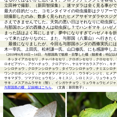
立田神で撮影、（新田智採集）。迷マダラは全く見る事がで
最大の目的だった、コモンタイマイの幼虫撮影はクリアーで
頭撮影したのみ、数多く見られたヒメアサギマダラやスジグ
さえできませんでした。天気の悪い日はそれなりに幼虫探し
与那国ホンダの西條さんは幼虫探し？でハンギマキ（ハゼノ
まった話はよく耳にします。夢中になりすぎてハゼノキを折
って来たばかりなのに、また、与那国（八重山）へ行きたく
最後になりましたが、今回も与那国ホンダの西條実氏には
木一宰氏、上田氏、松村謙一氏、山口修氏、にも感謝申し上
《2019年6月10日～14日、与那国島で観察・目撃した蝶（観察者；特記
ネッタイアカセセリ，チャバネセセリ，クロボシセセリ，クロセセリ、
ロオビアゲハ，アゲハチョウ、クロアゲハ，ヤエヤマカラスアゲハ，キチ
ンシロチョウ，クロテンシロチョウ，タイワンシロチョウ，ナミエシロチ
ワンクロボシシジミ，クロマダラソテツシジミ，ウラギンシジミ、ヒメア
サキマダラ、ツマグロヒョウモン，キミスジ、シロミスジ，リュウキュウ
サキ，メスアカムラサキ（智）、イシガケチョウ，リュウキュウヒメジャ
与那国島の蝶、記録種はこちら
。（文責；新田敦子）。