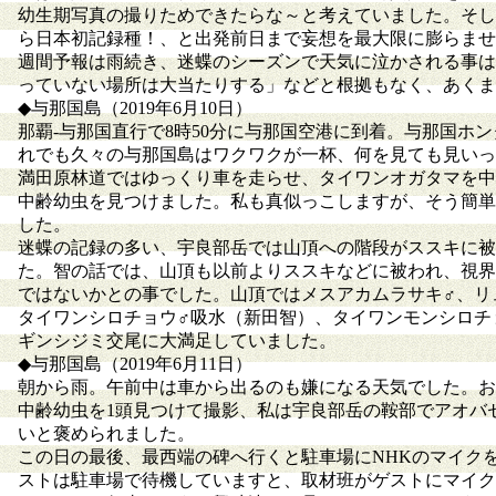
幼生期写真の撮りためできたらな～と考えていました。そし
ら日本初記録種！、と出発前日まで妄想を最大限に膨らませ
週間予報は雨続き、迷蝶のシーズンで天気に泣かされる事は
っていない場所は大当たりする」などと根拠もなく、あくま
◆与那国島（2019年6月10日）
那覇-与那国直行で8時50分に与那国空港に到着。与那国ホ
れでも久々の与那国島はワクワクが一杯、何を見ても見いっ
満田原林道ではゆっくり車を走らせ、タイワンオガタマを中
中齢幼虫を見つけました。私も真似っこしますが、そう簡単
した。
迷蝶の記録の多い、宇良部岳では山頂への階段がススキに被
た。智の話では、山頂も以前よりススキなどに被われ、視界
ではないかとの事でした。山頂ではメスアカムラサキ♂、リ
タイワンシロチョウ♂吸水（新田智）、タイワンモンシロチ
ギンシジミ交尾に大満足していました。
◆与那国島（2019年6月11日）
朝から雨。午前中は車から出るのも嫌になる天気でした。お
中齢幼虫を1頭見つけて撮影、私は宇良部岳の鞍部でアオバ
いと褒められました。
この日の最後、最西端の碑へ行くと駐車場にNHKのマイク
ストは駐車場で待機していますと、取材班がゲストにマイク