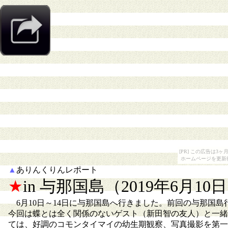
[PR] この広告は
ホームページを更新
▲
ありんくりんレポート
★
in 与那国島（2019年6月10
6月10日～14日に与那国島へ行きました。前回の与那国島行は
今回は蝶とは全く関係のないゲスト（新田智の友人）と一緒
ては、好調のコモンタイマイの幼生期観察、写真撮影を第一