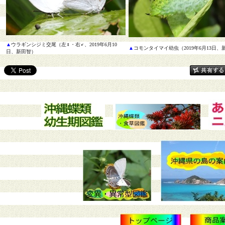
▲
ウラギンシジミ交尾（左♀・右♂、2019年6月10
▲
コモンタイマイ幼虫（2019年6月13日、
日、新田智）