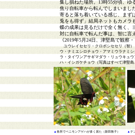
集し損ねた場所。13時55分頃、
焦り自転車から転んでしまいまし
寄ると落ち着いている感じ、まず
兎をも得ず」結局ネットもカメラ
蝶の成果は見るだけで全く無く、
対に自転車で転んだ事は、智に言
《2019年5月24日、津堅島で
ユウレイセセリ・クロボシセセリ（智）
ウ・ナミエシロチョウ・アマミウラナミシ
ラ・タイワンアサギマダラ・リュウキュウ
ハ・イシガケチョウ（写真はすべて津堅島、2
▲
各所でベニモンアゲハが多く居た（新田敦子）
▲
テ