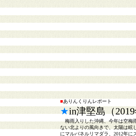
■
ありんくりんレポート
★
in津堅島（201
梅雨入りした沖縄、今年は空梅雨
ない北よりの風向きで、太陽は眩し
にマルバネルリマダラ、2012年