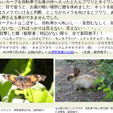
ゆるいカーブを自転車でお墓小径へ入ったとたんフワリとタイワ
た。目で追うと、お墓の暗い場所に翅を休めました。ネットを
はカメラでいけると判断、ところがカメラを向けるとフワリ、
も押さえる事ができませんでした。
ヨーグルトはこぼすし、自転車から転ぶし・・妄想むなしく、
えないな、こればっかりは言えない、言えない・・・。。
観察・目撃した蝶（観察者；特記がない限り、全て新田敦子）》
・ベニモンアゲハ・シロオビアゲハ・モンキアゲハ*・ミナミキチョウ・モン
ジミ・ヤマトシジミ・タイワンクロボシシジミ・ウラナミシジミ・クロマダ
アサギマダラ（智）・オオゴマダラ・ツマムラサキマダラ（智）・ツマグロ
019年5月24日）記録の詳しくは
津堅島蝶の記録
へ。（文責；新田敦子）
▲
お墓小径にいたウサギ、自転車で転ぶ所を唯一見
ングチョウ 津堅展望台付近（新田敦子）
た目撃兎（新田敦子）