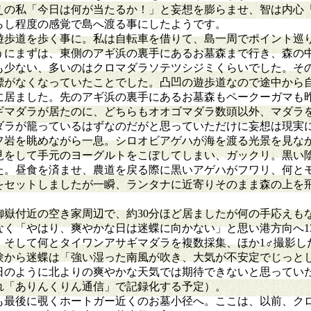
えの私「今日は何が当たるか！」と妄想を膨らませ、智は内心
らし程度の感覚で島へ渡る事にしたようです。
遊歩道を歩く事に。私は自転車を借りて、島一周でポイント巡
うにまずは、東側のアギ浜の裏手にあるお墓森まで行き、森の
も少ない、多いのはクロマダラソテツシジミくらいでした。そ
標がなくなっていたことでした。凸凹の遊歩道なので途中から
に居ました。先のアギ浜の裏手にあるお墓森もペークーガマも
ギマダラが居たのに、どちらもオオゴマダラ数頭以外、マダラ
ダラが籠っているはずなのだがと思っていただけに妄想は現実
フ岩を眺めながら一息。シロオビアゲハが海を渡る光景を見な
見をして手元のヨーグルトをこぼしてしまい、ガックリ。黒い
た。昼食を済ませ、農道を戻る際に黒いアゲハがフワリ、何と
をセットしましたが一瞬、ランタナに近寄りそのまま森の上を
御嶽付近の空き家周辺で、約30分ほど居ましたが何の手応えも
なく「やはり、爽やかな日は迷蝶に向かない」と思い港方向へ1
。そして何とタイワンアサギマダラを複数採集、ほか1♂撮影し
験から迷蝶は「強い湿った南風が吹き、大気が不安定でじっと
日のように北よりの爽やかな天気では期待できないと思ってい
れ「ありんくりん通信」で記録化する予定）。
も最後に覗くホートガー近くのお墓小径へ。ここは、以前、ク