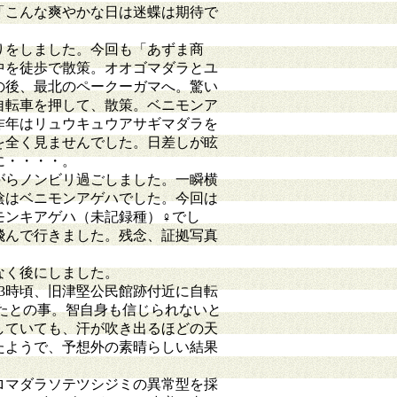
「こんな爽やかな日は迷蝶は期待で
りをしました。今回も「あずま商
中を徒歩で散策。オオゴマダラとユ
の後、最北のペークーガマへ。驚い
自転車を押して、散策。ベニモンア
昨年はリュウキュウアサギマダラを
を全く見ませんでした。日差しが眩
に・・・・。
がらノンビリ過ごしました。一瞬横
陰はベニモンアゲハでした。今回は
モンキアゲハ（未記録種）♀でし
飛んで行きました。残念、証拠写真
なく後にしました。
3時頃、旧津堅公民館跡付近に自転
たとの事。智自身も信じられないと
していても、汗が吹き出るほどの天
たようで、予想外の素晴らしい結果
ロマダラソテツシジミの異常型を採