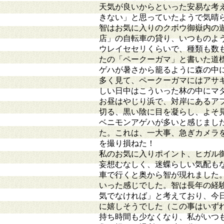
天気が良いからといった安易な考
きない」と思っていたようで気晴
智はお気に入りのクボウ御嶽内の
店」の自転車の貸り、いつものよ
ウレイセセリくらいで、種類も数
たの「ペークーガマ」と書いた道
ゲハが暑さから籠るように森の中
多く見て、ペークーガマにはアサ
しい日中はこういった林の中にマ
お昼はやじり浜で、対岸にあるア
切る、黒い陰に目を凝らし、よそ
ベニモンアゲハが多いと感じまし
た。これは、一大事、急ぎカメラ
を撮り損ねた！
私のお気に入りポイント、ヒガル
妄想むなしく、迷蝶らしい気配も
車で行くと奥から智が現れました
いった感じでした。智は長年の経
気でなければ」と考えており、今
に嬉しそうでした（この事はいず
持ち時間も少なくなり、私がいつ