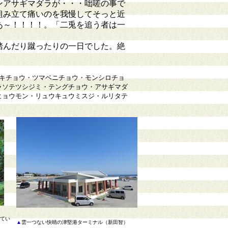
ンアサギマダラが・・・咄嗟の事で
組み立て痛いのを我慢してそっと近
あ～！！！！。「二兎を追う者は一
踏んだり蹴ったりの一日でした。絶
キチョウ・ツマベニチョウ・モンシロチョ
ラソテツシジミ・テングチョウ・アサギマダ
ヒョウモン・リュウキュウミスジ・ルリタテ
。
てい
▲
雲一つない快晴の津堅港ターミナル（新田智）