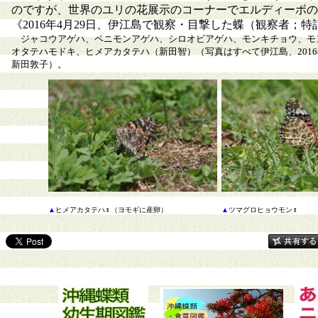
のですが、世界のユリの花展示のコーナーでエルディーボの
《2016年4月29日、伊江島で観察・目撃した蝶（観察者；
ジャコウアゲハ、ベニモンアゲハ、シロオビアゲハ、モンキチョウ、モ
オタテハモドキ、ヒメアカタテハ（新田智）（写真はすべて伊江島、2016
新田敦子）。
▲
ヒメアカタテハ♀（ヨモギに産卵）
▲
ツマグロヒョウモン♀