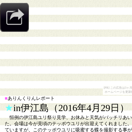
[PR] この広告は
ホームページを更新
■
ありんくりんレポート
★
in伊江島（2016年4月29日）
恒例の伊江島ユリ祭り見学、お休みと天気がバッチリあい
た。会場は今が見頃のテッポウユリが出迎えてくれました。
ていますが、このテッポウユリに吸蜜する蝶を撮影する事が