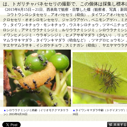
は、トガリチャバネセセリの撮影で、この個体は採集し標本
《2015年6月15日～21日、西表島で観察・目撃した蝶（観察者、写真；新
コウトウシロシタセセリ，アオバセセリ（幼虫）、タイワンアオバセセリ
クロセセリ・オオシロモンセセリ、ジャコウアゲハ，ベニモンアゲハ，ミ
ウ，タイワンキチョウ・モンキチョウ，ウスキシロチョウ，ツマベニチョ
ロシジミ，アマミウラナミシジミ，ルリウラナミシジミ，シロウラナミシ
イワンヒメシジミ・ウラギンシジミ，ヒメアサギマダラ（少ない），リュ
マムラサキマダラ，タイワンキマダラ（幼虫など），ツマグロヒョウモン
ヤエヤマムラサキ，イシガケチョウ，スミナガシ（幼虫）、ヤエヤマウラ
▲
シロウラナミシジミ終齢（イリオモテクマタケラ
▲
タイワンキマダラ中齢（トゲイヌツゲ）20
ン）2015年6月16日
16日