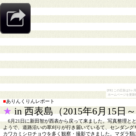
[PR] この広告は
ホームページを更新
■
ありんくりんレポート
★
in 西表島（2015年6月15
6月21日に新田智が西表から戻って来ました。写真整理と
ようで、道路沿いの草刈りが行き届いているて、センダング
カワカミシロチョウを多く観察・撮影できました。マダラ類