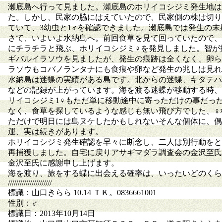
瀬底島へ行って見ました。瀬底島のホリイコシジミ発生地は
た。しかし、民家の脇にはえていたので、民家側の株は切り
ていて、3幼虫と1♂を確認できました。瀬底島では発生の
さて、いよいよ水納島へ。前回食草を見て回っていたので、
にチラチラと飛ぶ、ホリイコシジミ♀を発見しました。智が
ギバルイラソウを見ましたが、発生の痕跡は全くなく、卵ら
ラソウもコバノランタナにも食痕や卵など発生の兆しは見れ
水納島は迷蝶の実績がある島です。北からの迷蝶、キタテハ
などの記録が上がっています。海を渡る迷蝶が移動する時、
リイコシジミ1♀もただ単に移動途中に寄っただけの事だっ
なく、食草を探しているような感じも無い飛び方でした、♀
ただけで明日には島ヌケしたかもしれないそんな個体に、偶
運、実は続きがあります。
ホリイコシジミ発生確認を早々に断念し、二人は別行動をと
再捕獲しました。自宅に戻りアサギマダラ調査会の金沢至氏
金沢至氏に感謝申し上げます。
海を渡り、旅をする蝶に出会える確率は、いったいどのくら
//////////////////////
標識：山口きらら 10.14 ＴＫ。0836661001
性別：♂
標識日：2013年10月14日