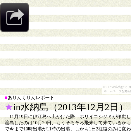
[PR] この広告は
ホームページを更新
■
ありんくりんレポート
★
in水納島（2013年12月2日）
11月19日に伊江島へ出かけた際、ホリイコシジミが移動
渡島したのは10月29日、もうそろそろ飛来して来ているか
で今まで10時出港が11時の出港、しかも1日2往復のみに