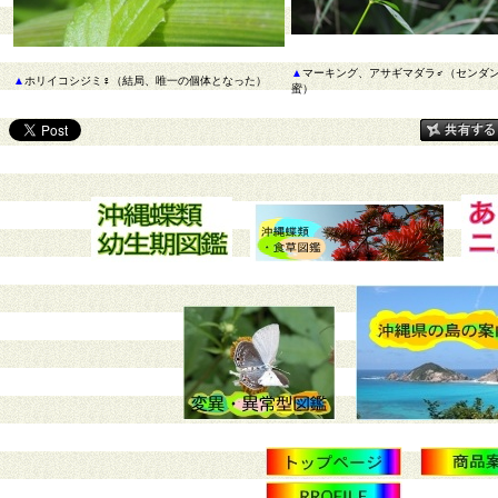
▲
マーキング、アサギマダラ♂（センダ
▲
ホリイコシジミ♀（結局、唯一の個体となった）
蜜）