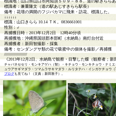
標識地：山口県山口市阿知須５０９－８８、道の駅きららあ
標識者：兼重隆文（道の駅あじすきらら駅長）
備考：花壇の満開のフジバカマに飛来・訪花、標識した。
↓↓↓↓↓↓
標識：山口きらら 10.14 ＴＫ。0836661001
性別：♂
再捕獲日時：2013年12月2日 12時40分頃
再捕獲地：沖縄県国頭郡本部町（水納島）南灯台付近
再捕獲者：新田智撮影・採集
備考：センダングサ類の花で吸蜜中の個体を撮影／再捕獲
//////////////////////
《2013年12月2日、水納島で観察・目撃した蝶（観察者；新
チャバネセセリ・モンキアゲハ（智）・キチョウ・モンキチョウ・ナミエ
ュウアサギマダラ・ツマムラサキマダラ・ルリタテハ・イシガケチョウ（写
ブログ
も見てね！（文責；新田敦子）。