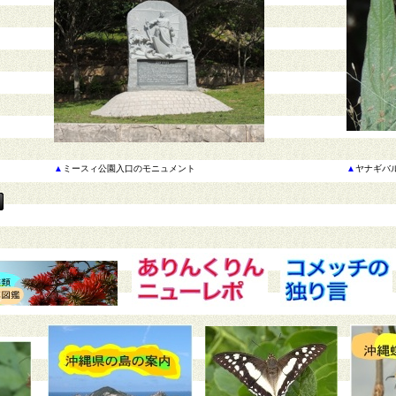
▲
ミースィ公園入口のモニュメント
▲
ヤナギバ