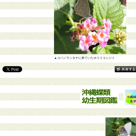
▲
コバノランタナに来ていたホリイコシジミ