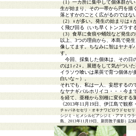
（1）一カ所に集中して個体群が
生が始まり、その一帯から円を描
落とすかのごとく広がるのではな
（2）♀が多い。発生の始まりは♀
く飛び回る（いち早くトンズラす
（3）食草に食痕や蛹殻など発生
以上、3つの理由から、本島で発
像してます。ちなみに智はヤナギ
す。
今回、採集した個体は、その日の
のは1♂2♀。展翅をして気がつい
イラソウ喰いは果莢で育つ個体が
白いな～）。
それでも、私は一人、妄想するの
なヤナギバルホリイコ・・・今ま
を経て、亜種から別種に変化する
《2013年11月19日、伊江島で
チャバネセセリ・オキナワビロウドセセリ
シジミ・ヒメシルビアシジミ・アマミウラ
島、2013年11月19日、新田敦子撮影）記