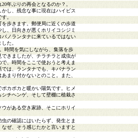
20年ぶりの再会となるのか？。
しかし、残念な事に現在はハイビス
です。
町を歩きます。郵便局に近くの歩道
少し、日向きが悪くホリイコシジミ
コバノランタナに来ているではない
ました。
。時間を気にしながら、集落を歩
見できましたが、チラチラと成虫が
ので、時間をここで使おうと考えま
話では、ランタナでも、キバナラン
はあまり付かないとのこと。また、
でポカポカと暖かい陽気です。ヒメ
らシチヘンゲ、そして壁棚に植栽さ
ソウがある空き家跡、そこにホリイ
幼虫の確認にはいたらず、発生とま
。なぜ、そう感じたかと言いますと