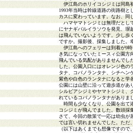
伊江島のホリイコシジミは同島初記
1993年当時は幹線道路の街路樹
カスに変わっています。なお、同
ハマヤマトシジミは無理だとして
にヤナギバルイラソウを発見、塀
は飛んでいないようです。少し歩
ですか。撮影後、採集しました。
伊江島へのフェリーは到着が9時
き気になっていたミースィ公園方
飛んでいる気配がありませんでし
した。公園入口にはオレンジ色の
タナ、コバノランタナ、シチヘン
紫色や白色のランタナになると学
公園には山壁に沿って遊歩道があ
シルビアシジミやヤマトシジミ、
れているコバノランタナがありま
時間も少なくなり、公園を出て港
コシジミが飛んでました。数頭採
さて、今回の散策で一応は幼虫が
では言い切れませんでした。ただ
（以下はあくまでも想像ですので