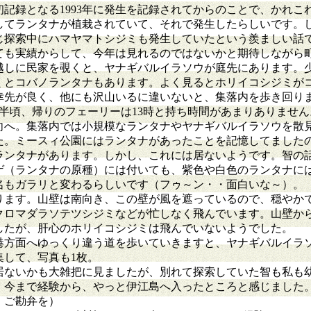
録となる1993年に発生を記録されてからのことで、かれこれ
としてランタナが植栽されていて、それで発生したらしいです。
じ探索中にハマヤマトシジミも発生していたという羨ましい話
も実績からして、今年は見れるのではないかと期待しながら
越しに民家を覗くと、ヤナギバルイラソウが庭先にあります。
くとコバノランタナもあります。よく見るとホリイコシジミが
幸先が良く、他にも沢山いるに違いないと、集落内を歩き回り
半頃、帰りのフェーリーは13時と持ち時間があまりありません
向へ。集落内では小規模なランタナやヤナギバルイラソウを散
た。ミースィ公園にはランタナがあったことを記憶してました
ランタナがあります。しかし、これには居ないようです。智の
ゲ（ランタナの原種）には付いても、紫色や白色のランタナに
名もガラリと変わるらしいです（フゥ～ン・・面白いな～）。
ります。山壁は南向き、この壁が風を遮っているので、穏やか
クロマダラソテツシジミなどが忙しなく飛んでいます。山壁か
したが、肝心のホリイコシジミは飛んでいないようでした。
方面へゆっくり違う道を歩いていきますと、ヤナギバルイラ
集して、写真も1枚。
居ないかも大雑把に見ましたが、別れて探索していた智も私も
、今まで経験から、やっと伊江島へ入ったところと感じました
、ご勘弁を）