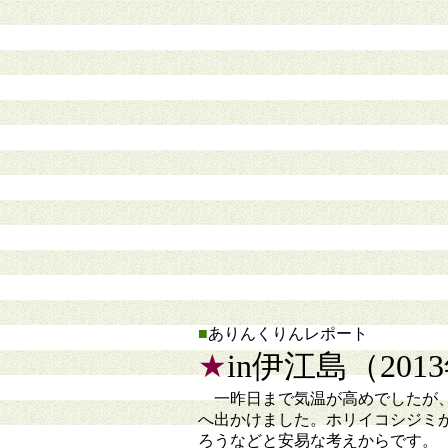
■
ありんくりんレポート
★
in伊江島（201
一昨日まで気温が高めでしたが、
へ出かけました。ホリイコシジミ
ろうなどと安易な考えからです。