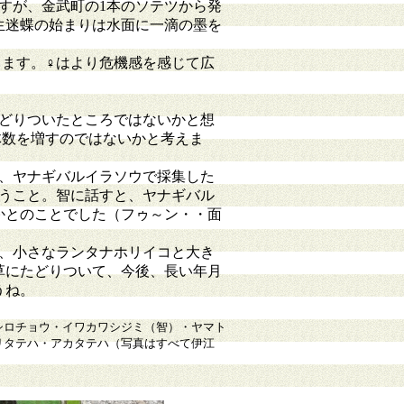
すが、金武町の1本のソテツから発
生迷蝶の始まりは水面に一滴の墨を
ります。♀はより危機感を感じて広
どりついたところではないかと想
体数を増すのではないかと考えま
、ヤナギバルイラソウで採集した
いうこと。智に話すと、ヤナギバル
かとのことでした（フゥ～ン・・面
、小さなランタナホリイコと大き
草にたどりついて、今後、長い年月
うね。
シロチョウ・イワカワシジミ（智）・ヤマト
リタテハ・アカタテハ（写真はすべて伊江