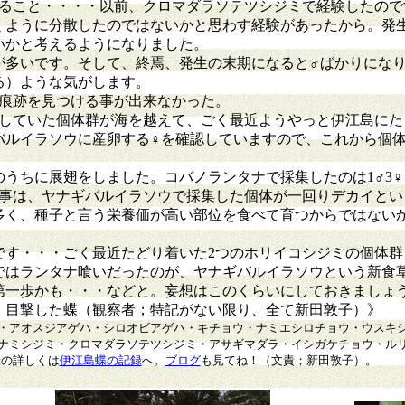
いること・・・・以前、クロマダラソテツシジミで経験したので
くように分散したのではないかと思わす経験があったから。発
いかと考えるようになりました。
が多いです。そして、終焉、発生の末期になると♂ばかりにな
る）ような気がします。
の痕跡を見つける事が出来なかった。
生していた個体群が海を越えて、ごく最近ようやっと伊江島にた
バルイラソウに産卵する♀を確認していますので、これから個
うちに展翅をしました。コバノランタナで採集したのは1♂3♀
た事は、ヤナギバルイラソウで採集した個体が一回りデカイと
多く、種子と言う栄養価が高い部位を食べて育つからではない
です・・・ごく最近たどり着いた2つのホリイコシジミの個体群
ではランタナ喰いだったのが、ヤナギバルイラソウという新食
第一歩かも・・・などと。妄想はこのくらいにしておきましょ
観察・目撃した蝶（観察者；特記がない限り、全て新田敦子）》
・アオスジアゲハ・シロオビアゲハ・キチョウ・ナミエシロチョウ・ウスキ
ナミシジミ・クロマダラソテツシジミ・アサギマダラ・イシガケチョウ・ル
録の詳しくは
伊江島蝶の記録
へ。
ブログ
も見てね！（文責；新田敦子）。