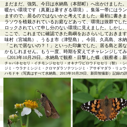
まだまだ、強気、今日は水納島（本部町）へ出かけました。
暖かい環境です（真夏は暑すぎる環境）。集落一帯にはラン
ますので、居るのではないかと考えてました。最初に書きま
ラソウを植栽されているお庭などあって、環境は抜群でした
ロックされていて申し分のない環境に見えました。しかし、
ここで、これまでに確認できた島嶼をおさらいしておきます
味村（宮城島）、うるま市（津堅島）。今回、久高島、水納
「これで居ないの？！」といった印象でした。居る島と居な
かもしれません。もう一度、時期を変えてチャレンジしてみ
《2013年10月29日、水納島で観察・目撃した蝶（観察者；
チャバネセセリ・イチモンジセセリ・オキナワビロウドセセリ（智）・シ
ジミ・ウラナミシジミ・クロマダラソテツシジミ・アサギマダラ・リュウ
ハモドキ（写真はすべて水納島、2013年10月29日、新田智撮影）記録の