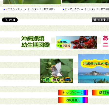
▲
イチモンジセセリ♂（センダングサ類で吸蜜）
▲
ヒメアカタテハ♂（センダングサ類で吸