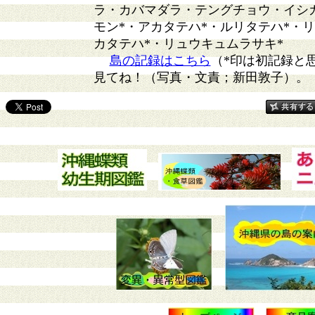
ラ・カバマダラ・テングチョウ・イシ
モン*・アカタテハ*・ルリタテハ*・
カタテハ*・リュウキュムラサキ*
島の記録はこちら
（*印は初記録と
見てね！（写真・文責；新田敦子）。