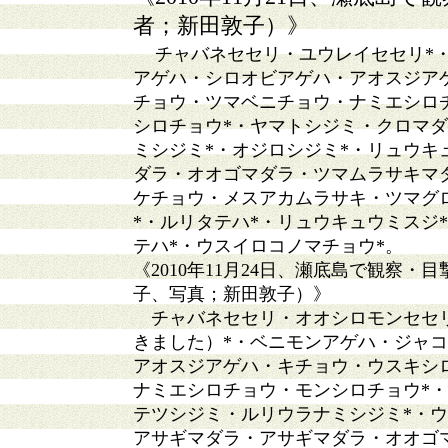
者；新田敦子）》
チャバネセセリ・ユウレイセセリ*
アゲハ・シロオビアゲハ・アオスジア
チョウ・ツマベニチョウ・ナミエシロ
シロチョウ*・ヤマトシジミ・クロマ
ミシジミ*・オジロシジミ*・リュウキ
ダラ・オオゴマダラ・ツマムラサキマ
ケチョウ・メスアカムラサキ・ツマグ
*・ルリタテハ*・リュウキュウミスジ
テハ*・ウスイロコノマチョウ*。
《2010年11月24日、瀬底島で観察
子、写真；新田敦子）》
チャバネセセリ・オオシロモンセセ
きました）*・ベニモンアゲハ・ジャ
アオスジアゲハ・キチョウ・ウスキシ
ナミエシロチョウ・モンシロチョウ*
テツシジミ・ルリウラナミシジミ*・
アサギマダラ・アサギマダラ・オオゴ