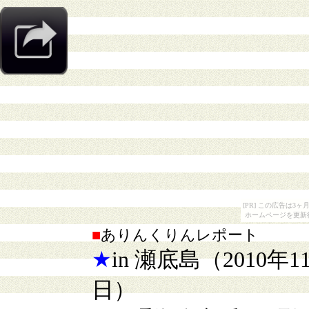
[PR] この広告は
ホームページを更新
■
ありんくりんレポート
★
in 瀬底島（2010年1
日）