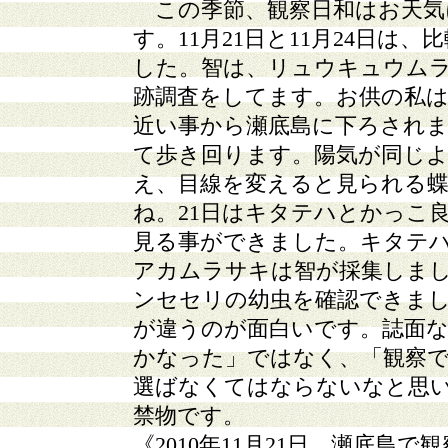
この季節、観察日和はお天気
す。11月21日と11月24日は
した。智は、リュウキュウム
跡調査をしてます。お供の私
近い事から瀬底島に下ろされ
て歩き回ります。陽気が同じ
え、目線を変えると見られる
ね。21日はキタテハとかっこ
見る事ができました。キタテ
アカムラサキは智が採集しまし
ンセセリの幼虫を確認できま
が違うのが面白いです。誌面
かなった」ではなく、「観察
選ばなくてはならないなと思
禁物です。
《2010年11月21日、瀬底島