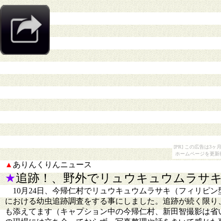
[PR] この広告は
ホームページを更新
▲
ありんくりんニュース
★
追跡！、野外でリュウキュウムラサキを追
10月24日、今帰仁村でリュウキュウムラサキ（フィリピ
における幼虫追跡調査をする事にしました。追跡が続く限り
も添えてます（キャプション中の今帰仁村、新田智撮影は省い