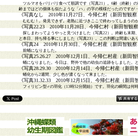
ツルマオをバリバリ食べて順調です（写真21）。6齢（終齢）の
齢まではどの個体も似たような「ハ」の字の模様だったのですが
《写真なし 2010年11月27日、今帰仁村（新田智観
むむむ！。発見できず。老熟に近づきここで終わってしまうの
《写真22.23 2010年11月28日、今帰仁村（新田
探しまわってようやっと見つけました（写真22）。終齢も末期
と本日、持ち帰る事にしました（写真23）。この判断は間違いあ
《写真24 2010年11月30日、今帰仁村産（新田智
前蛹になりました。
《写真25.26.27 2010年12月1日、今帰仁村産（
蛹になりました。今日は、野外で他の幼虫の追跡をしました。ど
《写真28.29.30 2010年12月14日、今帰仁村産
蛹化から2週間、少し色が濃くなって来ました。
《写真31.32.33 2010年12月15日、今帰仁村産
フィリピン型♂の羽化（13時52分開始）です。羽化の瞬間は何