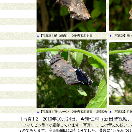
▲
【写真28】蛹（側面） 2010年12月14日
▲
【写真29】蛹（
▲
【写真31】羽化シーン 2010年12月15日 13時52分
▲
【写真32】羽化
《写真1.2 2010年10月24日、今帰仁村（新田智観
フィリピン型♀が産卵しています（写真1）。この背丈の低い
うのであります。産卵時間は12時41分でした。葉裏に4卵産みつ