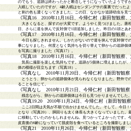
のでもう、追跡は終わったかと断念しそうになっていたようですが
入眠していたのですが、4齢入眠はセンダングサの葉裏でだったよう
と刺の色も濃くなってきました。この日、なかなか追跡幼虫を見つ
《写真16 2010年11月16日、今帰仁村（新田智観
大きくなると、探すのが大変です。ようやく見つけました。唐札
日、さらに道を挟んで反対側で1頭追加しました。昨日の1頭とあ
《写真17 2010年11月16日、今帰仁村（新田智観
今日も探しきれません。しかたがないので道を挟んで反対側での
事になりました。何度となく気持ちを切り替えて卵からの追跡個
を写真に撮りました（写真17）。
《写真18 2010年11月16日、今帰仁村（新田智観
気長に撮影を楽しむ気持ちです。追跡が5個体に増えましたが、
体の模様が目立ちます（写真18）。
《写真なし 2010年11月20日、今帰仁村（新田智観
とうとう、卵からの追跡個体が見られなくなりました。野外での
ることを信じて。
《写真なし 2010年11月21日、今帰仁村（新田智観
残念ながら、卵からの追跡個体は今日も見つかりませんでした。
《写真19.20 2010年11月24日、今帰仁村（新田
ここ2日間は天気が不順で出かけませんでした。そして、今日！や
となり（写真20）、胴回りも太く体長も大きくなっていました。
に移動していたのかもしれませんね。見つかってよかったです。今
皮直後の6齢になっていて脱皮殻を食べているところを撮影しまし
《写真21 2010年11月26日、今帰仁村（新田智観