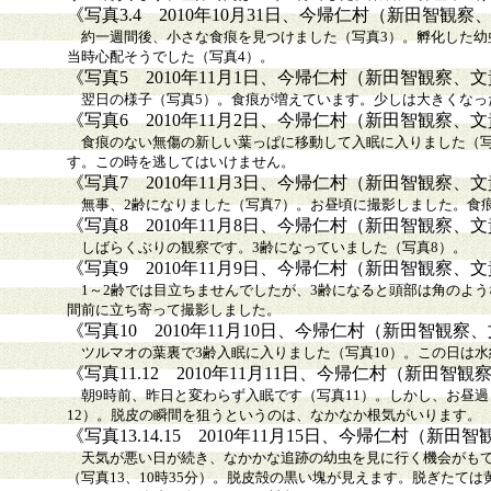
《写真3.4 2010年10月31日、今帰仁村（新田智観
約一週間後、小さな食痕を見つけました（写真3）。孵化した幼
当時心配そうでした（写真4）。
《写真5 2010年11月1日、今帰仁村（新田智観察、
翌日の様子（写真5）。食痕が増えています。少しは大きくなっ
《写真6 2010年11月2日、今帰仁村（新田智観察、
食痕のない無傷の新しい葉っぱに移動して入眠に入りました（写
す。この時を逃してはいけません。
《写真7 2010年11月3日、今帰仁村（新田智観察、
無事、2齢になりました（写真7）。お昼頃に撮影しました。食
《写真8 2010年11月8日、今帰仁村（新田智観察、
しばらくぶりの観察です。3齢になっていました（写真8）。
《写真9 2010年11月9日、今帰仁村（新田智観察、
1～2齢では目立ちませんでしたが、3齢になると頭部は角のよう
間前に立ち寄って撮影しました。
《写真10 2010年11月10日、今帰仁村（新田智観
ツルマオの葉裏で3齢入眠に入りました（写真10）。この日は水
《写真11.12 2010年11月11日、今帰仁村（新田
朝9時前、昨日と変わらず入眠です（写真11）。しかし、お昼過
12）。脱皮の瞬間を狙うというのは、なかなか根気がいります。
《写真13.14.15 2010年11月15日、今帰仁村（新
天気が悪い日が続き、なかかな追跡の幼虫を見に行く機会がもて
（写真13、10時35分）。脱皮殻の黒い塊が見えます。脱ぎたては