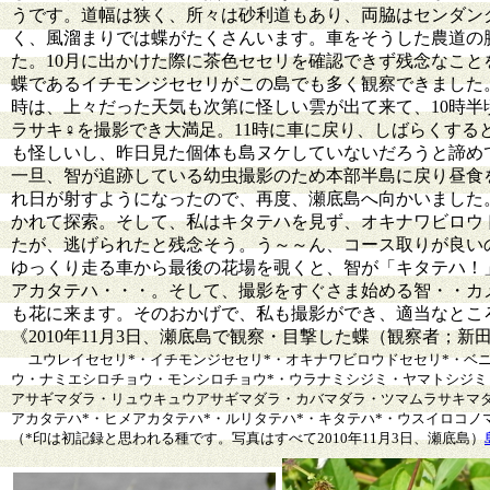
うです。道幅は狭く、所々は砂利道もあり、両脇はセンダン
く、風溜まりでは蝶がたくさんいます。車をそうした農道の
た。10月に出かけた際に茶色セセリを確認できず残念なこ
蝶であるイチモンジセセリがこの島でも多く観察できました
時は、上々だった天気も次第に怪しい雲が出て来て、10時
ラサキ♀を撮影でき大満足。11時に車に戻り、しばらくす
も怪しいし、昨日見た個体も島ヌケしていないだろうと諦め
一旦、智が追跡している幼虫撮影のため本部半島に戻り昼食
れ日が射すようになったので、再度、瀬底島へ向かいました。
かれて探索。そして、私はキタテハを見ず、オキナワビロウ
たが、逃げられたと残念そう。う～～ん、コース取りが良い
ゆっくり走る車から最後の花場を覗くと、智が「キタテハ！
アカタテハ・・・。そして、撮影をすぐさま始める智・・カ
も花に来ます。そのおかげで、私も撮影ができ、適当なとこ
《2010年11月3日、瀬底島で観察・目撃した蝶（観察者；新
ユウレイセセリ*・イチモンジセセリ*・オキナワビロウドセセリ*・ベ
ウ・ナミエシロチョウ・モンシロチョウ*・ウラナミシジミ・ヤマトシジミ
アサギマダラ・リュウキュウアサギマダラ・カバマダラ・ツマムラサキマダ
アカタテハ*・ヒメアカタテハ*・ルリタテハ*・キタテハ*・ウスイロコノ
（*印は初記録と思われる種です。写真はすべて2010年11月3日、瀬底島）