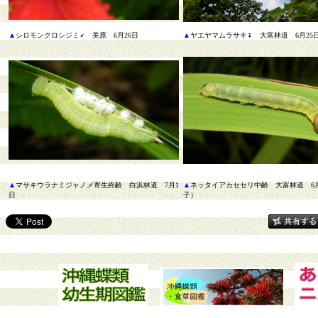
▲
シロモンクロシジミ♂ 美原 6月26日
▲
ヤエヤマムラサキ♀ 大富林道 6月25
▲
マサキウラナミジャノメ寄生終齢 白浜林道 7月1
▲
ネッタイアカセセリ中齢 大富林道 6月
日
子）