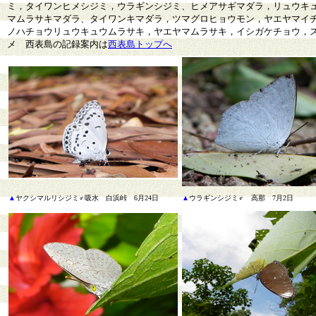
ミ，タイワンヒメシジミ，ウラギンシジミ、ヒメアサギマダラ，リュウキ
マムラサキマダラ、タイワンキマダラ，ツマグロヒョウモン，ヤエヤマイ
ノハチョウリュウキュウムラサキ，ヤエヤマムラサキ，イシガケチョウ，
メ 西表島の記録案内は
西表島トップへ
▲
ヤクシマルリシジミ♂吸水 白浜峠 6月24日
▲
ウラギンシジミ♂ 高那 7月2日