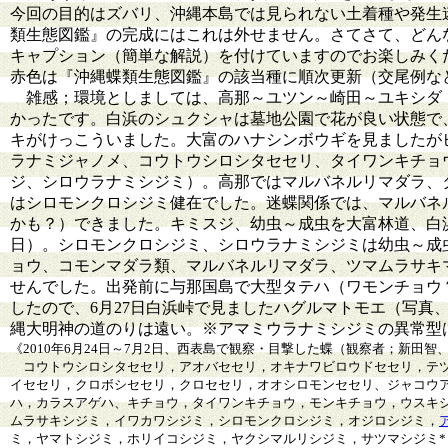
今回の目的はズバリ、沖縄本島では見られない土着種や発生
類生態図鑑』の完成にはこれは外せません。さてさて、どん
キャプション（簡単な解説）を付けていますのでお楽しみく
赤色は『沖縄蝶類生態図鑑』の該当種に順次更新（交尾例な
雑感；環境としましては、高那～ユツン～崎田～ユキシダ
かったです。白浜のシュクシャは墓地公園で花が良い状態で
キがけっこういました。大富のハナシンボウギを見ましたが
ラナミジャノメ、コウトウシロシタセセリ、タイワンキチョ
ジ、シロウラナミシジミ）。高那ではマルバネルリマダラ、
はシロモンクロシジミ健在でした。迷蝶関係では、マルバネ
かも？）できました。キミスジ、幼虫～成虫を大富林道、白浜
日）。シロモンクロシジミ、シロウラナミシジミは幼虫～成
ョウ、コモンマダラ類、マルバネルリマダラ、ツマムラサキ
せんでした。出発前に与那国島で大型タテハ（ワモンチョウ
したので、6月27日白浜峠で見ましたハグルマトモエ（写真
縄大明神の道のりは遠い。※アマミウラナミシジミの異常型
《2010年6月24日～7月2日、西表島で観察・目撃した蝶（観察者；新田智
コウトウシロシタセセリ，アオバセセリ，オキナワビロウドセセリ，テツ
イセセリ，クロボシセセリ，クロセセリ，オオシロモンセセリ、ジャコウ
ハ，カラスアゲハ、キチョウ，タイワンキチョウ，モンキチョウ，ウスキ
ムラサキシジミ，イワカワシジミ，シロモンクロシジミ，オジロシジミ，
ミ，ヤマトシジミ，ホリイコシジミ，ヤクシマルリシジミ，サツマシジミ