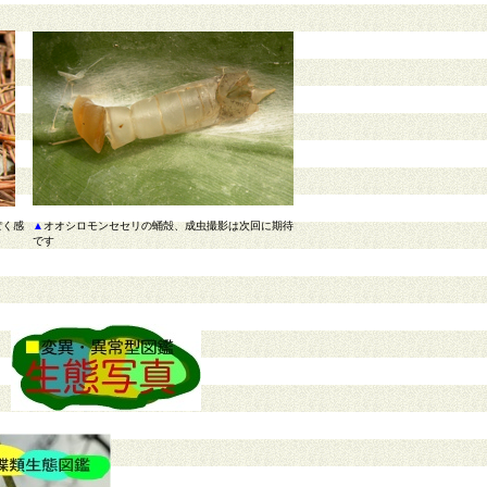
ぽく感
▲
オオシロモンセセリの蛹殻、成虫撮影は次回に期待
です