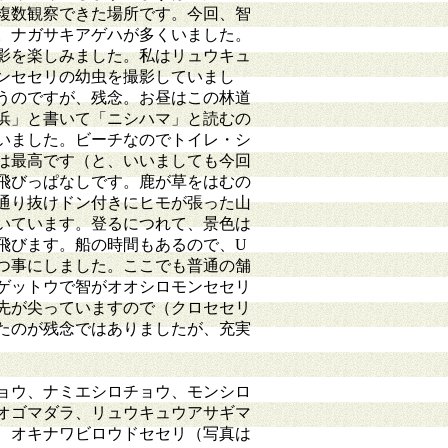
で複数観察できた場所です。今回、智
。ナガサキアゲハが多くいました。
影を楽しみました。私はリュウキュ
ンセセリの幼虫を撮影していまし
うのですが、残念。お昼はこの林道
浜」と書いて「ニシハマ」と読むの
いました。ビーチなのでトイレ・シ
は最高です（と、いいましても今回
飛びっぱなしです。鹿が草をはむの
通り抜けドン付きにヒモが張った山
いています。登るにつれて、景色は
飛びます。船の時間もあるので、U
つ事にしました。ここでも普通の舗
ゲットウで智がオオシロモンセセリ
先が尖っていますので（クロセセリ
たのが残念ではありましたが、充実
ョウ、ナミエシロチョウ、モンシロ
オゴマダラ、リュウキュウアサギマ
、オキナワビロウドセセリ（写真は