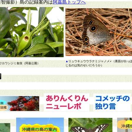
新田智撮影）島の記録案内は
阿嘉島トップへ
▲
リュウキュウウラナミジャノメ♂（裏面が白っ
ワカワシジミ食痕（阿嘉公園）
じるのは気のせいだろうか）