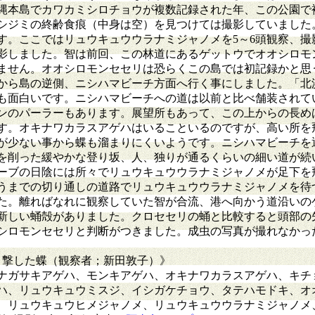
年沖縄本島でカワカミシロチョウが複数記録された年、この公園
シジミの終齢食痕（中身は空）を見つけては撮影していました
す。ここではリュウキュウウラナミジャノメを5～6頭観察、撮
影しました。智は前回、この林道にあるゲットウでオオシロモ
ません。オオシロモンセセリは恐らくこの島では初記録かと思
から島の逆側、ニシハマビーチ方面へ行く事にしました。「北
も面白いです。ニシハマビーチへの道は以前と比べ舗装されて
ンのパーラーもあります。展望所もあって、この上からの長め
す。オキナワカラスアゲハはいることいるのですが、高い所を
が少ない事から蝶も溜まりにくいようです。ニシハマビーチを
を削った緩やかな登り坂、人、独りが通るくらいの細い道が続
ーブの日陰には所々でリュウキュウウラナミジャノメが足下を
うまでの切り通しの道路でリュウキュウウラナミジャノメを待
した。離ればなれに観察していた智が合流、港へ向かう道沿いの
新しい蛹殻がありました。クロセセリの蛹と比較すると頭部の
シロモンセセリと判断がつきました。成虫の写真が撮れなかっ
・目撃した蝶（観察者；新田敦子）》
ナガサキアゲハ、モンキアゲハ、オキナワカラスアゲハ、キチ
ハ、リュウキュウミスジ、イシガケチョウ、タテハモドキ、オ
、リュウキュウヒメジャノメ、リュウキュウウラナミジャノメ