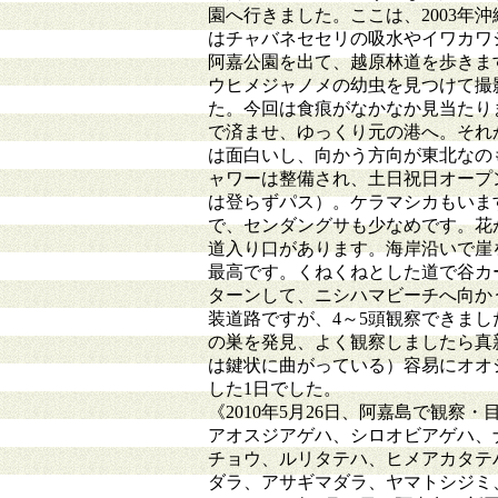
園へ行きました。ここは、2003
はチャバネセセリの吸水やイワカワ
阿嘉公園を出て、越原林道を歩きま
ウヒメジャノメの幼虫を見つけて撮
た。今回は食痕がなかなか見当たり
で済ませ、ゆっくり元の港へ。それ
は面白いし、向かう方向が東北なの
ャワーは整備され、土日祝日オープ
は登らずパス）。ケラマシカもいま
で、センダングサも少なめです。花
道入り口があります。海岸沿いで崖
最高です。くねくねとした道で谷カ
ターンして、ニシハマビーチへ向か
装道路ですが、4～5頭観察できま
の巣を発見、よく観察しましたら真
は鍵状に曲がっている）容易にオオ
した1日でした。
《2010年5月26日、阿嘉島で観察
アオスジアゲハ、シロオビアゲハ、
チョウ、ルリタテハ、ヒメアカタテ
ダラ、アサギマダラ、ヤマトシジミ