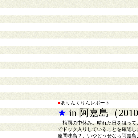
■
ありんくりんレポート
★
in 阿嘉島（201
梅雨の中休み。晴れた日を狙って、
でドック入りしていることを確認し
座間味島？、いやどうせなら阿嘉島