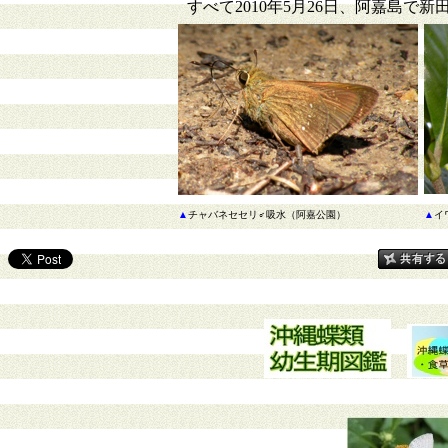
すべて2010年5月26日、阿嘉島で
▲
チャバネセセリ♂吸水（阿嘉公園）
▲
イ