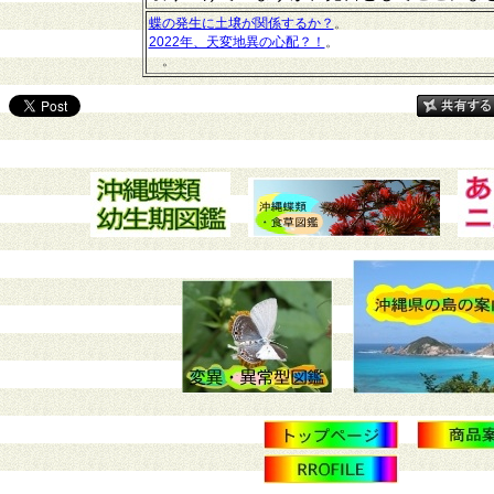
蝶の発生に土壌が関係するか？
。
2022年、天変地異の心配？！
。
。